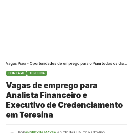
Vagas Piauí - Oportunidades de emprego para o Piauí todos os dias
>
B
CONTÁBIL
TERESINA
Vagas de emprego para
Analista Financeiro e
Executivo de Credenciamento
em Teresina
POR
ANDREYNA MAYSA
ADICIONAR UM COMENTÁRIO