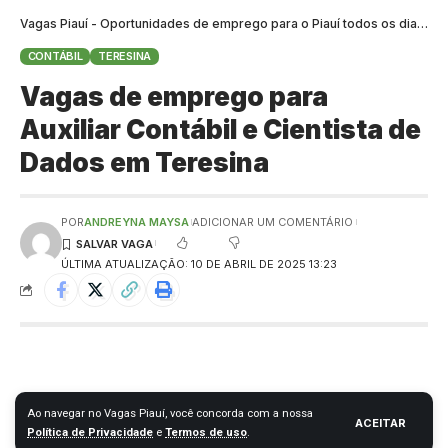
Vagas Piauí - Oportunidades de emprego para o Piauí todos os dias
>
B
CONTÁBIL
TERESINA
Vagas de emprego para
Auxiliar Contábil e Cientista de
Dados em Teresina
POR
ANDREYNA MAYSA
ADICIONAR UM COMENTÁRIO
ÚLTIMA ATUALIZAÇÃO: 10 DE ABRIL DE 2025 13:23
Ao navegar no Vagas Piauí, você concorda com a nossa
ACEITAR
Política de Privacidade
e
Termos de uso
.