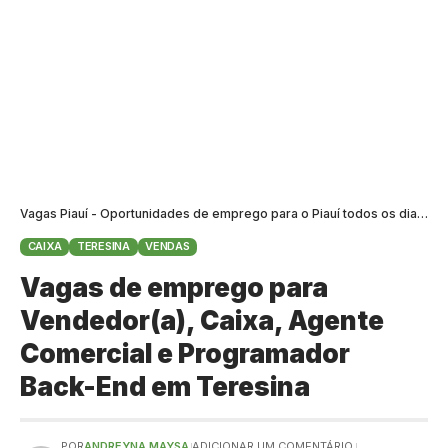
Vagas Piauí - Oportunidades de emprego para o Piauí todos os dias
>
B
CAIXA
TERESINA
VENDAS
Vagas de emprego para
Vendedor(a), Caixa, Agente
Comercial e Programador
Back-End em Teresina
POR
ANDREYNA MAYSA
ADICIONAR UM COMENTÁRIO