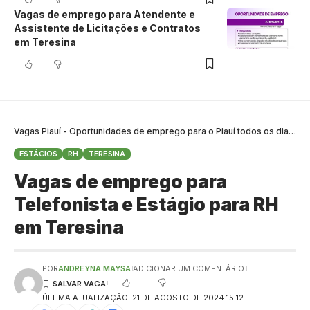
Vagas de emprego para Atendente e
Assistente de Licitações e Contratos
em Teresina
Vagas Piauí - Oportunidades de emprego para o Piauí todos os dias
>
B
ESTÁGIOS
RH
TERESINA
Vagas de emprego para
Telefonista e Estágio para RH
em Teresina
POR
ANDREYNA MAYSA
ADICIONAR UM COMENTÁRIO
ÚLTIMA ATUALIZAÇÃO: 21 DE AGOSTO DE 2024 15:12