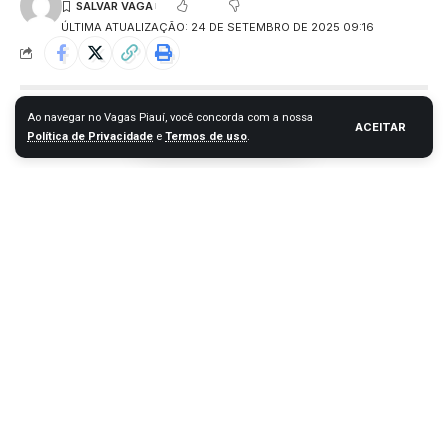
ÚLTIMA ATUALIZAÇÃO: 24 DE SETEMBRO DE 2025 09:16
Ao navegar no Vagas Piauí, você concorda com a nossa
ACEITAR
Política de Privacidade
e
Termos de uso
.
Nova oportunidade de emprego aberta para a área de
Recepcionista e Estágio para Análises Clínicas em Campo
Maior.
Contents
Vaga para Assistente Fiscal
Vaga para Recepcionista em Campo Maior
Vaga de Estágio para Análises Clínicas em Campo
Maior