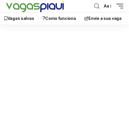
Aa
Vagas salvas
Como funciona
Envie a sua vaga