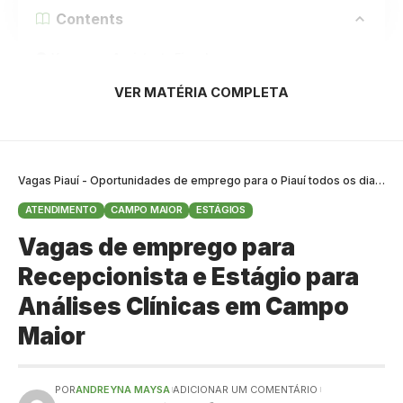
Contents
Vaga para Assistente Fiscal
Vaga para Assistente de Apuração de Campanhas
VER MATÉRIA COMPLETA
Como enviar o seu currículo?
Confira todos os requisitos e informações para envio do seu
currículo abaixo:
Vagas Piauí - Oportunidades de emprego para o Piauí todos os dias
>
B
Vaga para Assistente Fiscal
ATENDIMENTO
CAMPO MAIOR
ESTÁGIOS
Vagas de emprego para
Recepcionista e Estágio para
Análises Clínicas em Campo
Maior
POR
ANDREYNA MAYSA
ADICIONAR UM COMENTÁRIO