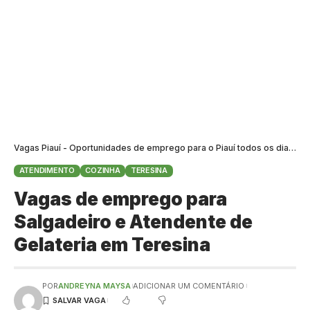
Vagas Piauí - Oportunidades de emprego para o Piauí todos os dias
>
B
ATENDIMENTO
COZINHA
TERESINA
Vagas de emprego para
Salgadeiro e Atendente de
Gelateria em Teresina
POR
ANDREYNA MAYSA
ADICIONAR UM COMENTÁRIO