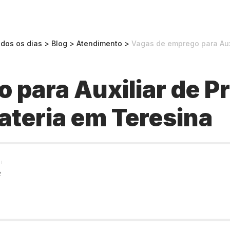
odos os dias
>
Blog
>
Atendimento
>
Vagas de emprego para Aux
 para Auxiliar de P
ateria em Teresina
2