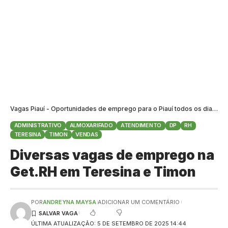
Vagas Piauí - Oportunidades de emprego para o Piauí todos os dias
>
B
ADMINISTRATIVO
ALMOXARIFADO
ATENDIMENTO
DP
RH
TERESINA
TIMON
VENDAS
Diversas vagas de emprego na
Get.RH em Teresina e Timon
POR
ANDREYNA MAYSA
ADICIONAR UM COMENTÁRIO
ÚLTIMA ATUALIZAÇÃO: 5 DE SETEMBRO DE 2025 14:44