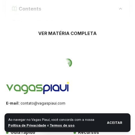
Contents
Vaga para Vendedor
Vaga para Coordenador ADM
VER MATÉRIA COMPLETA
Vaga para Assistente de Marketing
Como enviar o seu currículo?
Confira todos os requisitos e informações para envio do seu
currículo abaixo:
Vaga para Vendedor
E-mail:
contato@vagaspiaui.com
Atendimento
Educação
Estágio
Marketing
Categorias:
Ao navegar no Vagas Piauí, você concorda com a nossa
ACEITAR
Política de Privacidade
e
Termos de uso
.
Guia rápido
Recursos