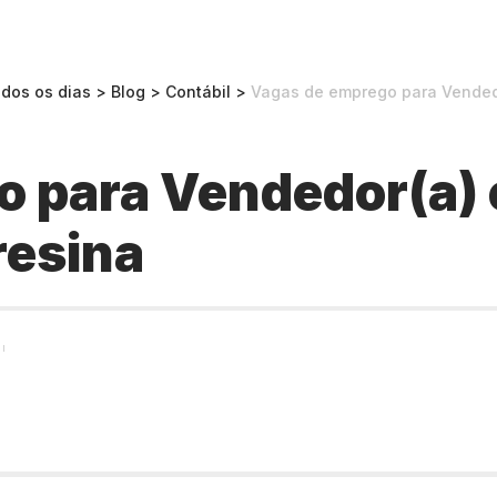
odos os dias
>
Blog
>
Contábil
>
Vagas de emprego para Vendedo
 para Vendedor(a) 
resina