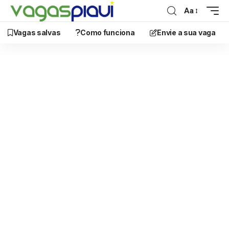
Aa
Vagas salvas
Como funciona
Envie a sua vaga