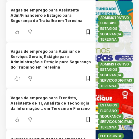
Vagas de emprego para Assistente
Adm/Financeiro e Estágio para
ADMINISTRATIVO
Segurança do Trabalho em Teresina
CONTÁBIL
ESTÁGIOS
SEGURANÇA
TERESINA
Vagas de emprego para Auxiliar de
Serviços Gerais, Estágio para
Administração e Estágio para Segurança
ADMINISTRATIVO
do Trabalho em Teresina
ESTÁGIOS
SEGURANÇA
1
SERVIÇOS DIGITAIS
TERESINA
Vagas de emprego para Frentista,
Assistente de TI, Analista de Tecnologia
ESTÁGIOS
da Informação… em Teresina e Floriano
FLORIANO
SEGURANÇA
SERVIÇOS DIGITAIS
TERESINA
ELETRICISTA