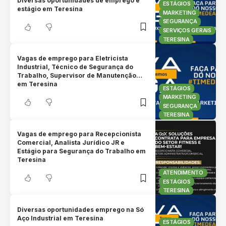
Diversas oportunidades de emprego e
ESTÁGIOS
estágio em Teresina
MARKETING
SEGURANÇA
SERVIÇOS GERAIS
TERESINA
Vagas de emprego para Eletricista
Industrial, Técnico de Segurança do
Trabalho, Supervisor de Manutenção…
em Teresina
ESTÁGIOS
MARKETING
SEGURANÇA
TERESINA
Vagas de emprego para Recepcionista
Comercial, Analista Jurídico JR e
Estágio para Segurança do Trabalho em
Teresina
ATENDIMENTO
ESTÁGIOS
TERESINA
Diversas oportunidades emprego na Só
Aço Industrial em Teresina
ESTÁGIOS