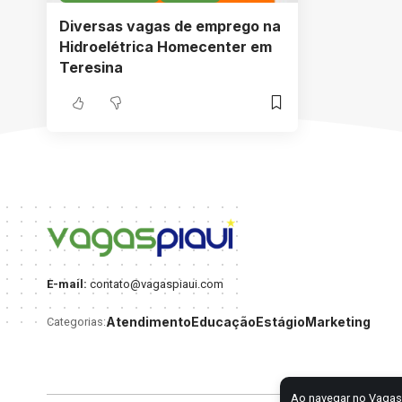
Diversas vagas de emprego na
Hidroelétrica Homecenter em
Teresina
E-mail:
contato@vagaspiaui.com
Atendimento
Educação
Estágio
Marketing
Categorias:
Ao navegar no Vagas