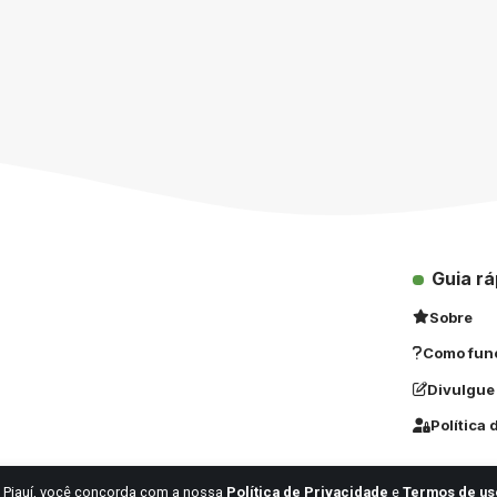
Guia rá
Sobre
Como fun
Divulgue
Política
 Piauí, você concorda com a nossa
Política de Privacidade
e
Termos de us