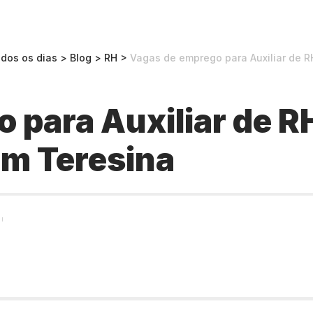
odos os dias
>
Blog
>
RH
>
Vagas de emprego para Auxiliar de RH
para Auxiliar de RH
em Teresina