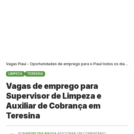
Vagas Piauí - Oportunidades de emprego para o Piauí todos os dias
>
B
LIMPEZA
TERESINA
Vagas de emprego para
Supervisor de Limpeza e
Auxiliar de Cobrança em
Teresina
POR
ANDREYNA MAYSA
ADICIONAR UM COMENTÁRIO