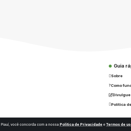
Guia rá
Sobre
Como fun
Divulgue
Política d
 Piauí, você concorda com a nossa
Política de Privacidade
e
Termos de us
© 2024 Vagas Piauí | Todos os direitos reservados