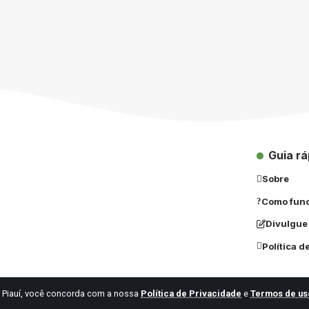
Guia rá
Sobre
Como fun
Divulgue
Política d
 Piauí, você concorda com a nossa
Política de Privacidade
e
Termos de us
© 2024 Vagas Piauí | Todos os direitos reservados