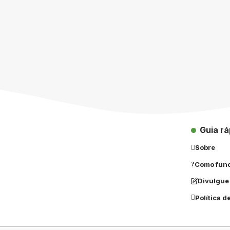
Guia rá
Sobre
Como fun
Divulgue
Política d